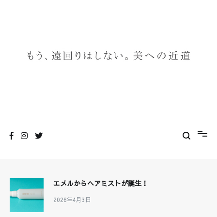
コ
ン
テ
ン
ツ
へ
ス
キ
ッ
プ
RACOURI
美への近道
エメルからヘアミストが誕生！
2026年4月3日