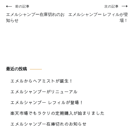
投
前の記事
次の記事
稿
エメルシャンプー在庫切れのお
エメルシャンプー レフィルが登
ナ
知らせ
場！
ビ
ゲ
ー
シ
ョ
ン
最近の投稿
エメルからヘアミストが誕生！
エメルシャンプーがリニューアル
エメルシャンプー レフィルが登場！
楽天市場でもラクリの定期購入が始まりました
エメルシャンプー在庫切れのお知らせ